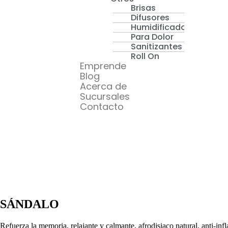
Brisas
Difusores
Humidificadores
Para Dolor
Sanitizantes
Roll On
Emprende
Blog
Acerca de
Sucursales
Contacto
SÁNDALO
Refuerza la memoria, relajante y calmante, afrodisiaco natural, anti-inf