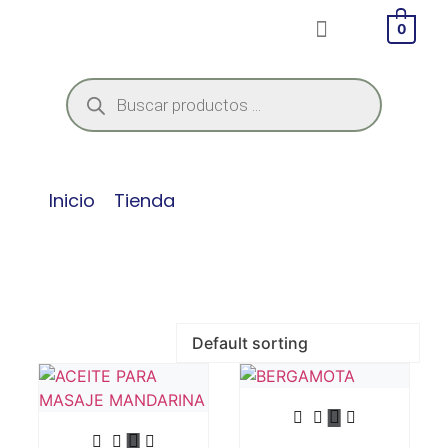
0
Categories:
Aceites para Masaje
Inicio
/
Tienda
/ Productos etiquetados
“Botiquín Invisible”