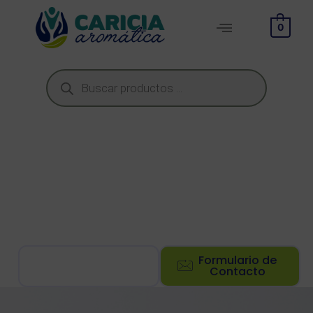
0
Contacto
Escríbenos y recibe una
respuesta clara y cercana
¿Tienes preguntas sobre pedidos, productos o quieres
emprender con marca blanca o mayoreo? Aquí te
atendemos.
Asistente
Formulario de
Virtual Carmina
Contacto