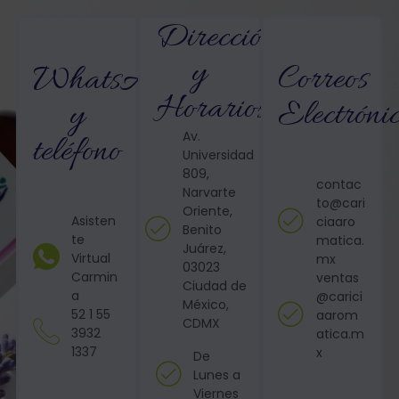
Dirección
y
Correos
WhatsApp
Horarios
Electróni
y
Av.
teléfono
Universidad
809,
contac
Narvarte
to@cari
Oriente,
Asisten
ciaaro
Benito
te
matica.
Juárez,
Virtual
mx
03023
Carmin
ventas
Ciudad de
a
@carici
México,
52 1 55
aarom
CDMX
3932
atica.m
1337
x
De
Lunes a
Viernes