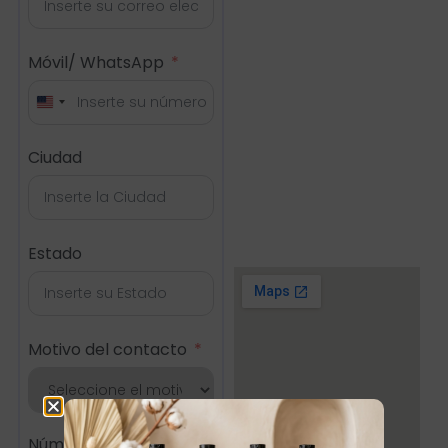
Móvil/ WhatsApp
United States +1
Ciudad
Estado
Motivo del contacto
Número del Pedido (Si