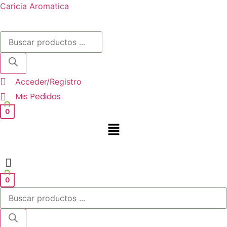
Caricia Aromatica
Búsqueda
de
productos
Acceder/Registro
Mis Pedidos
0
Menú
0
Búsqueda
de
productos