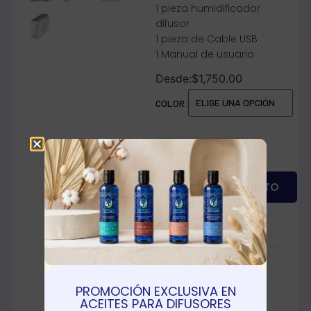
1 pieza humidificador
difusor
1 pieza de Cable USB
1 Manual de usuario
Desde:
$
1,750.00
COLOR:
AÑADIR AL CARRITO
Categoría:
Humidificadores
Etiquetas:
Cabello
PROMOCIÓN EXCLUSIVA EN
ACEITES PARA DIFUSORES
radiante
,
Flama
,