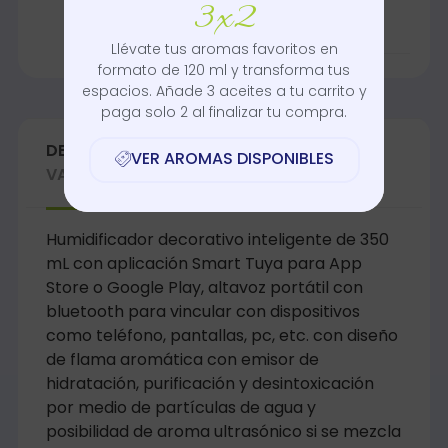
3x2
Humidificador
,
post
mundial
Llévate tus aromas favoritos en
formato de 120 ml y transforma tus
espacios. Añade 3 aceites a tu carrito y
paga solo 2 al finalizar tu compra.
DESCRIPCIÓN
INFORMACIÓN ADICIONAL
VER AROMAS DISPONIBLES
VALORACIONES (0)
Humidificador decorativo inteligente de 350
mL con aplicación Smart Tuya para App
Store o Google Play, altavoz portátil con
bluetooth para vincular con dispositivos
como teléfono, pantallas, pc, etc. con diseño
de flama aromática con emisor de
hidratación, purificación y desintoxicación
por medio de partículas de agua y
posibilidad de aroma ultrasónico si se mezcla