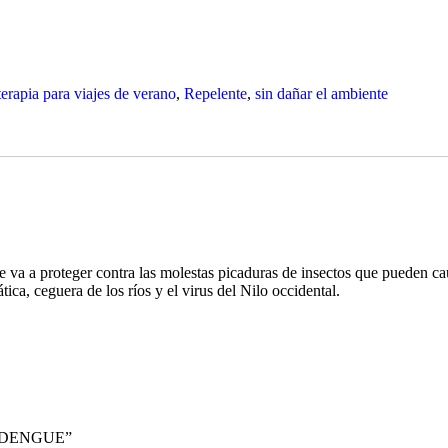
rapia para viajes de verano
,
Repelente
,
sin dañar el ambiente
e va a p
roteger contra las molestas picaduras de insectos que pueden 
ática, ceguera de los ríos y el virus del Nilo occidental.
A DENGUE”