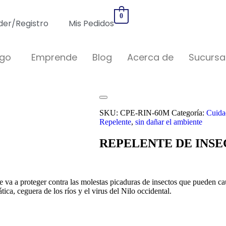
0
er/Registro
Mis Pedidos
ogo
Emprende
Blog
Acerca de
Sucursa
SKU:
CPE-RIN-60M
Categoría:
Cuida
Repelente
,
sin dañar el ambiente
REPELENTE DE INS
e va a p
roteger contra las molestas picaduras de insectos que pueden 
ática, ceguera de los ríos y el virus del Nilo occidental.