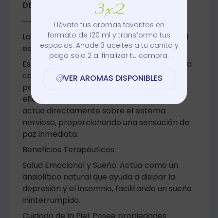
3x2
DESCRIPCIÓN
VALORACIONES (1)
Llévate tus aromas favoritos en
formato de 120 ml y transforma tus
La solución integral de la naturaleza para el
espacios. Añade 3 aceites a tu carrito y
estrés, la piel y el sistema digestivo.
paga solo 2 al finalizar tu compra.
Este aceite combina la pureza de la lavanda
con una textura ideal para el masaje,
VER AROMAS DISPONIBLES
permitiendo que sus beneficios penetren
eficazmente. Su aroma floral y herbáceo
actúa directamente sobre el sistema
nervioso, proporcionando una sensación de
paz inmediata.
Beneficios Terapéuticos:
Salud Emocional y Sueño: Actúa como un
ansiolítico natural que ayuda a disipar la
depresión y el insomnio, facilitando un sueño
ininterrumpido.
Cuidado de la Piel: Posee propiedades