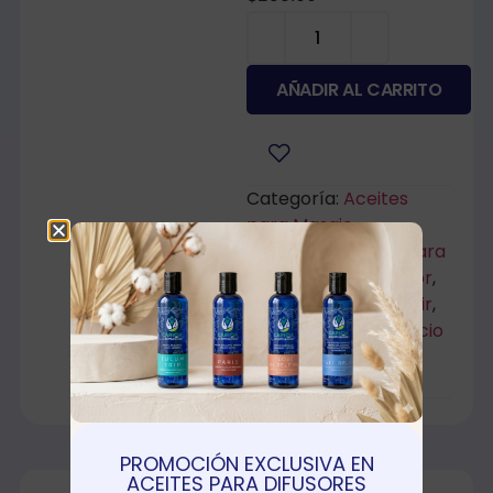
AÑADIR AL CARRITO
Categoría:
Aceites
para Masaje
Etiquetas:
Aceites para
Masaje
,
Adiós al Dolor
,
Lavanda
,
Para Dormir
,
Retomando tu espacio
personal
,
Secreto
Ancestral
PROMOCIÓN EXCLUSIVA EN
ACEITES PARA DIFUSORES