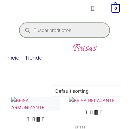
0
Categories:
Brisas
Inicio
/
Tienda
/ Productos etiquetados “Miel”
Brisas