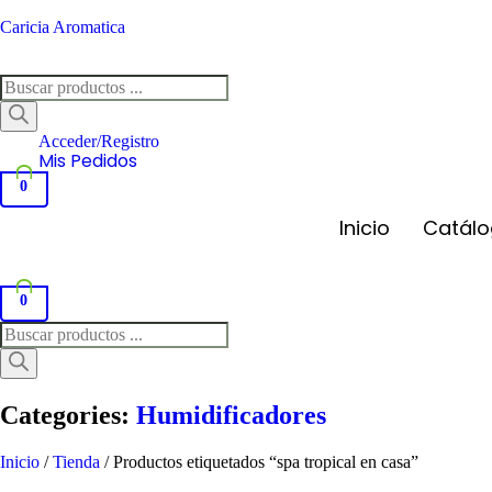
Caricia Aromatica
Búsqueda
de
productos
Acceder/Registro
Mis Pedidos
0
Inicio
Catál
0
Búsqueda
de
productos
Categories:
Humidificadores
Inicio
/
Tienda
/ Productos etiquetados “spa tropical en casa”