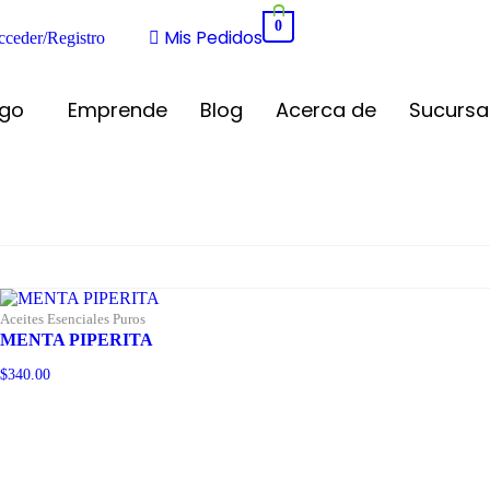
0
Mis Pedidos
cceder/Registro
ogo
Emprende
Blog
Acerca de
Sucursa
Aceites Esenciales Puros
MENTA PIPERITA
$
340.00