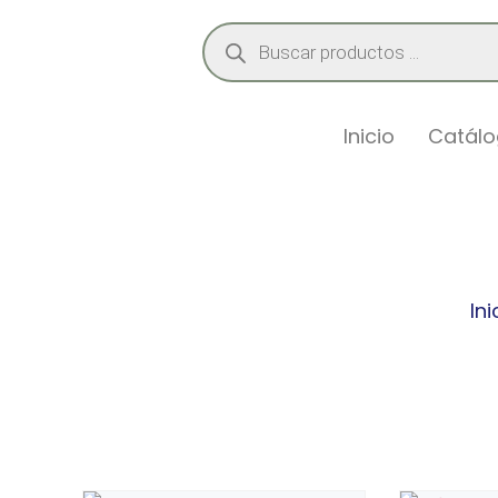
Inicio
Catál
Ca
Ini