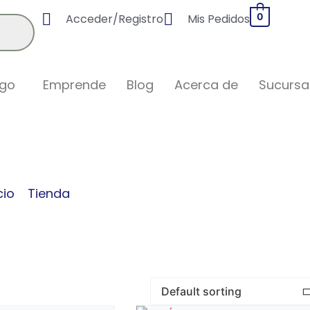
Acceder/Registro
Mis Pedidos
0
ogo
Emprende
Blog
Acerca de
Sucursa
tegories:
Humidificado
cio
/
Tienda
/ Productos etiquetados “Festejo de G