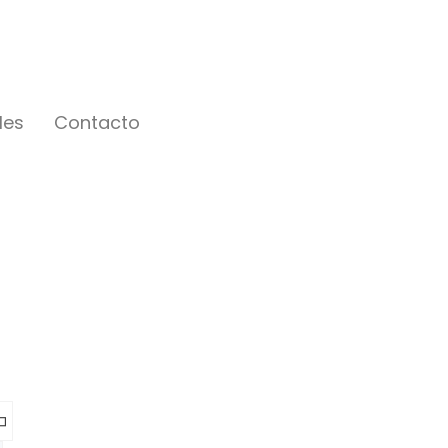
les
Contacto
res
ol”