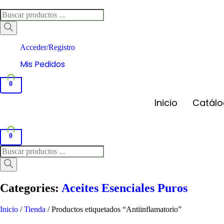
Búsqueda
de
productos
Acceder/Registro
Mis Pedidos
0
Inicio
Catál
0
Búsqueda
de
productos
Categories:
Aceites Esenciales Puros
Inicio
/
Tienda
/ Productos etiquetados “Antiinflamatorio”