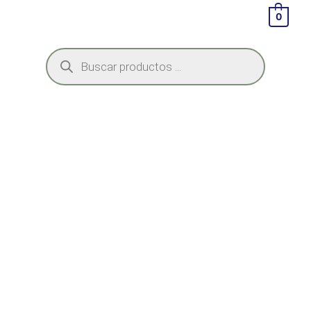
0
Bruma de almohada mundial: El
«Sueño de Victoria» para papá
🌙🏆